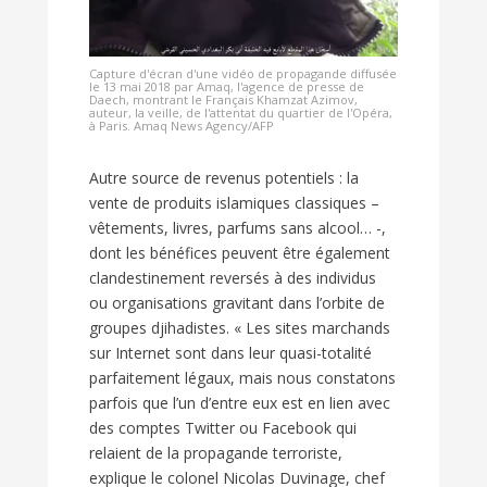
Capture d'écran d'une vidéo de propagande diffusée
le 13 mai 2018 par Amaq, l'agence de presse de
Daech, montrant le Français Khamzat Azimov,
auteur, la veille, de l'attentat du quartier de l'Opéra,
à Paris. Amaq News Agency/AFP
Autre source de revenus potentiels : la
vente de produits islamiques classiques –
vêtements, livres, parfums sans alcool… -,
dont les bénéfices peuvent être également
clandestinement reversés à des individus
ou organisations gravitant dans l’orbite de
groupes djihadistes. « Les sites marchands
sur Internet sont dans leur quasi-totalité
parfaitement légaux, mais nous constatons
parfois que l’un d’entre eux est en lien avec
des comptes Twitter ou Facebook qui
relaient de la propagande terroriste,
explique le colonel Nicolas Duvinage, chef