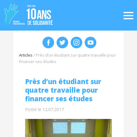
Articles
/
Près d’un étudiant sur quatre travaille pour
financer ses études
Près d’un étudiant sur
quatre travaille pour
financer ses études
Posté le 12.07.2017