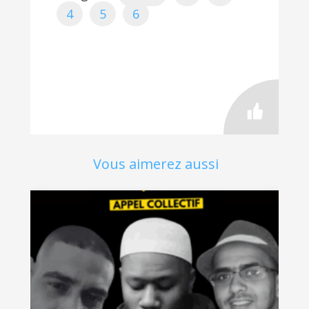
4
5
6
Vous aimerez aussi