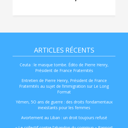
ARTICLES RÉCENTS
Ceuta : le masque tombe. Édito de Pierre Henry,
Président de France Fraternités
Entretien de Pierre Henry, Président de France
Fraternités au sujet de l’immigration sur Le Long
Format
Yémen, 5O ans de guerre : des droits fondamentaux
inexistants pour les femmes
Avortement au Liban : un droit toujours refusé
« Le collectif contre l’abandon du commun » Rapport