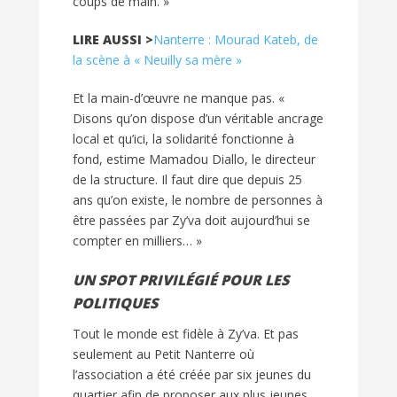
coups de main. »
LIRE AUSSI >
Nanterre : Mourad Kateb, de
la scène à « Neuilly sa mère »
Et la main-d’œuvre ne manque pas. «
Disons qu’on dispose d’un véritable ancrage
local et qu’ici, la solidarité fonctionne à
fond, estime Mamadou Diallo, le directeur
de la structure. Il faut dire que depuis 25
ans qu’on existe, le nombre de personnes à
être passées par Zy’va doit aujourd’hui se
compter en milliers… »
UN SPOT PRIVILÉGIÉ POUR LES
POLITIQUES
Tout le monde est fidèle à Zy’va. Et pas
seulement au Petit Nanterre où
l’association a été créée par six jeunes du
quartier afin de proposer aux plus jeunes