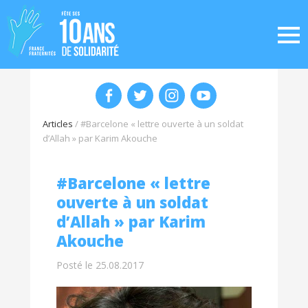
Articles
/
#Barcelone « lettre ouverte à un soldat
d’Allah » par Karim Akouche
#Barcelone « lettre
ouverte à un soldat
d’Allah » par Karim
Akouche
Posté le 25.08.2017