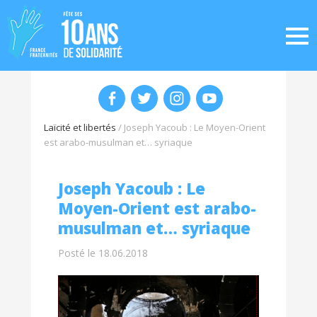
Laïcité et libertés
/
Joseph Yacoub : Le Moyen-Orient
est arabo-musulman et… syriaque
Joseph Yacoub : Le
Moyen-Orient est arabo-
musulman et… syriaque
Posté le 18.06.2018