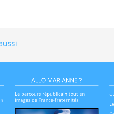
aussi
ALLO MARIANNE ?
Le parcours républicain tout en
Qu
images de France-fraternités
on
Le
Go