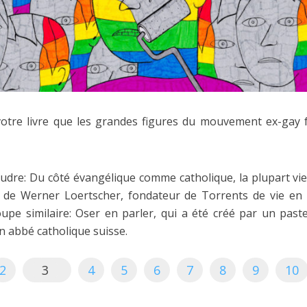
otre livre que les grandes figures du mouvement ex-gay f
dre: Du côté évangélique comme catholique, la plupart vi
ar de Werner Loertscher, fondateur de Torrents de vie e
oupe similaire: Oser en parler, qui a été créé par un past
n abbé catholique suisse.
2
3
4
5
6
7
8
9
10