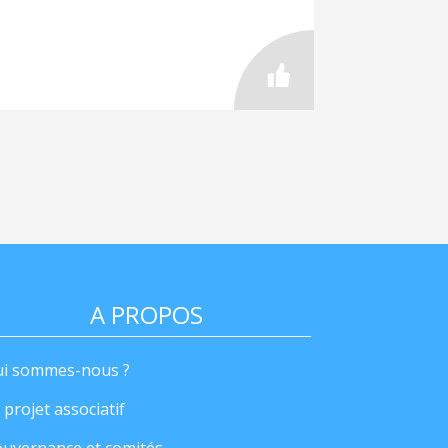
A PROPOS
i sommes-nous ?
 projet associatif
uvernance et comités