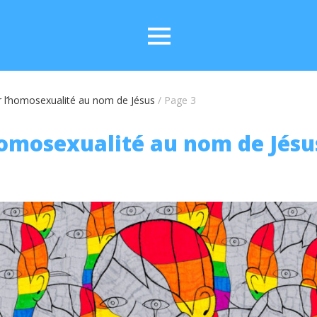
r l’homosexualité au nom de Jésus
/
Page 3
homosexualité au nom de Jésu