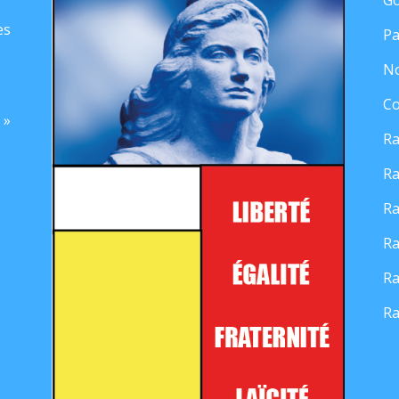
es
Pa
No
Co
 »
Ra
Ra
Ra
Ra
Ra
Ra