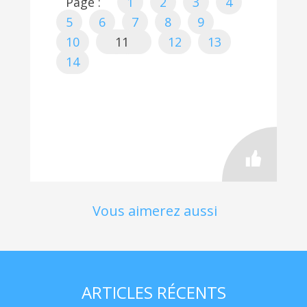
Page :
1
2
3
4
5
6
7
8
9
10
11
12
13
14
Vous aimerez aussi
ARTICLES RÉCENTS