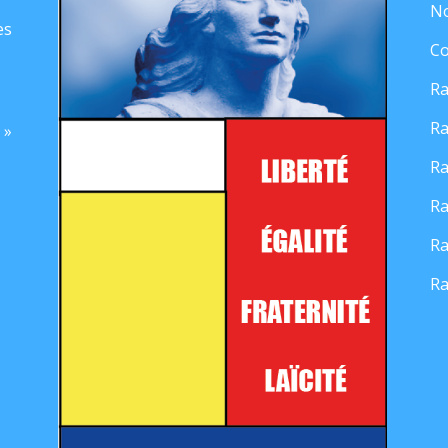
No
es
Co
Ra
Ra
 »
Ra
Ra
Ra
Ra