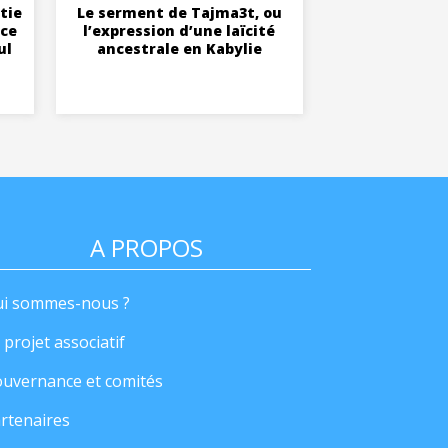
tie
Le serment de Tajma3t, ou
nce
l’expression d’une laïcité
ul
ancestrale en Kabylie
A PROPOS
i sommes-nous ?
 projet associatif
uvernance et comités
rtenaires