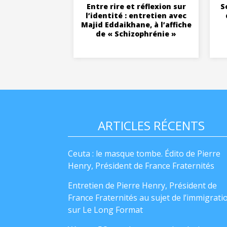
Entre rire et réflexion sur
S
l’identité : entretien avec
Majid Eddaikhane, à l’affiche
de « Schizophrénie »
ARTICLES RÉCENTS
Ceuta : le masque tombe. Édito de Pierre
Henry, Président de France Fraternités
Entretien de Pierre Henry, Président de
France Fraternités au sujet de l’immigrati
sur Le Long Format