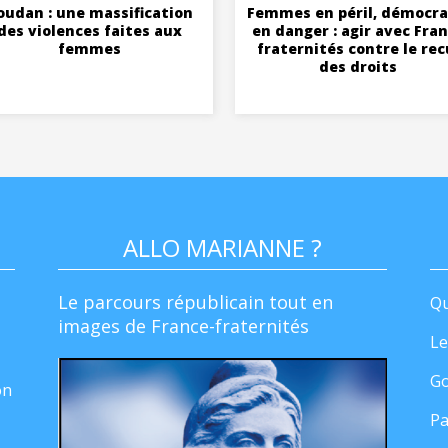
oudan : une massification
Femmes en péril, démocra
des violences faites aux
en danger : agir avec Fra
femmes
fraternités contre le rec
des droits
ALLO MARIANNE ?
Le parcours républicain tout en
Qu
images de France-fraternités
Le
Go
on
Pa