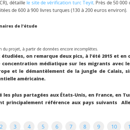
R), détaille
le site de vérification turc Teyit
. Près de 50 000 
ditées de 600 à 900 livres turques (130 à 200 euros environ).
naires de l’étude
n du projet, à partir de données encore incomplètes.
x étudiées, on remarque deux pics, à l’été
2015 et en 
 concentration médiatique sur les migrants avec le
rope et le démantèlement de la jungle de Calais, s
tielle américaine.
é les plus partagées aux États-Unis, en France, en T
ent principalement référence aux pays suivants
All
2
3
4
5
6
7
8
9
10