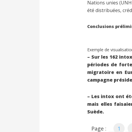
Nations unies (UNHC
été distribuées, cré
Conclusions prélimi
Exemple de visualisatio
– Sur les 162 into
périodes de forte
migratoire en Eu
campagne présiden
– Les intox ont ét
mais elles faisai
Suède.
Page :
1