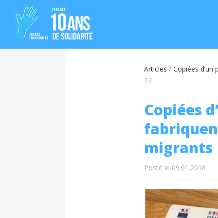
Articles
/
Copiées d’un p
17
Copiées d
fabriquent
migrants
Posté le 09.01.2018