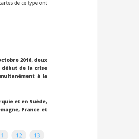
cartes de ce type ont
octobre
2016, deux
 début de la crise
imultanément à la
urquie et en Suède,
emagne, France et
11
12
13