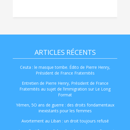
ARTICLES RÉCENTS
Ceuta : le masque tombe. Édito de Pierre Henry,
Président de France Fraternités
Entretien de Pierre Henry, Président de France
Fraternités au sujet de l’immigration sur Le Long
Format
Yémen, 5O ans de guerre : des droits fondamentaux
inexistants pour les femmes
Avortement au Liban : un droit toujours refusé