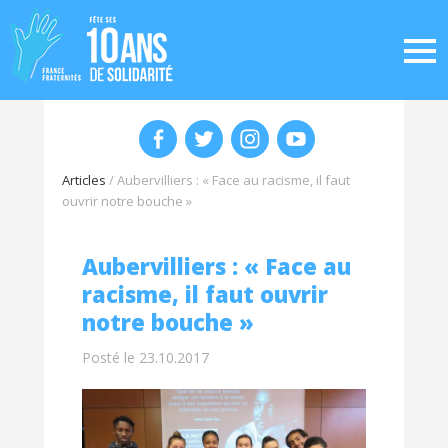
Articles
/
Aubervilliers : « Face au racisme, il faut
ouvrir notre bouche »
Aubervilliers : « Face au
racisme, il faut ouvrir
notre bouche »
Posté le 23.10.2017