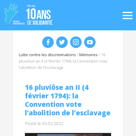
Lutte contre les discriminations
/
Mémoires
/
16
pluviôse an II (4 février 1794): la Convention vote
l’abolition de l’esclavage
16 pluviôse an II (4
février 1794): la
Convention vote
l’abolition de l’esclavage
Posté le 03.02.2022