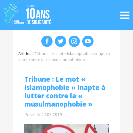
Articles
/
Tribune : Le mot « islamophobie » inapte à
lutter contre la « musulmanophobie »
Tribune : Le mot «
islamophobie » inapte à
lutter contre la «
musulmanophobie »
Posté le 27.03.2019