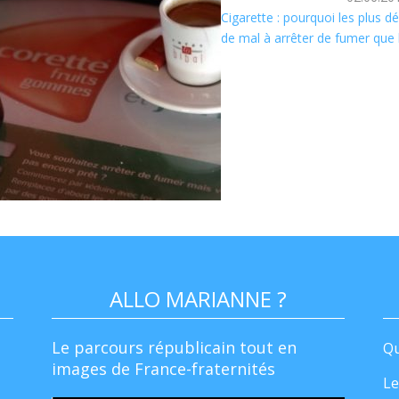
Cigarette : pourquoi les plus dé
de mal à arrêter de fumer que l
ALLO MARIANNE ?
Le parcours républicain tout en
Qu
images de France-fraternités
Le