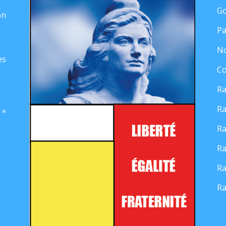
Go
on
Pa
No
es
Co
Ra
Ra
 »
Ra
Ra
Ra
Ra