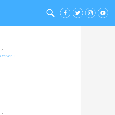
17
 est-on ?
17