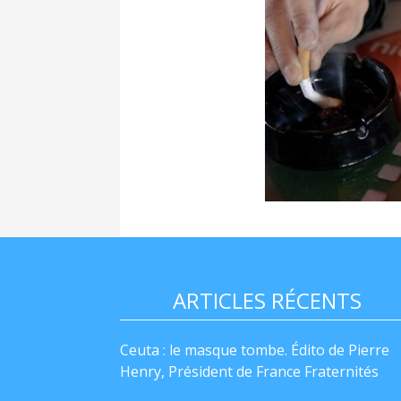
ARTICLES RÉCENTS
Ceuta : le masque tombe. Édito de Pierre
Henry, Président de France Fraternités