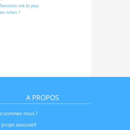
favorisés ont-ils plus
es riches ?
A PROPOS
i sommes-nous ?
 projet associatif