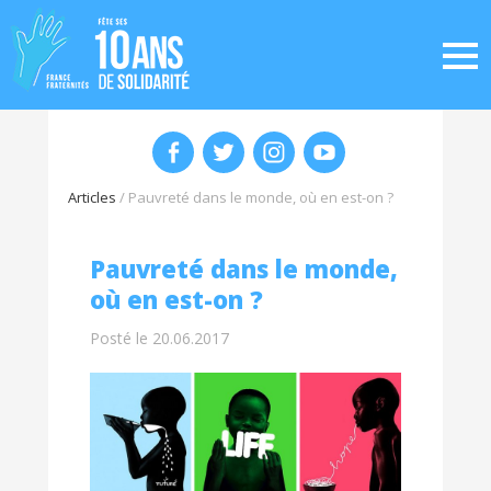
Articles
/
Pauvreté dans le monde, où en est-on ?
Pauvreté dans le monde,
où en est-on ?
Posté le 20.06.2017