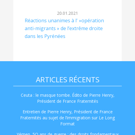
20.01.2021
Réactions unanimes à l' »opération
anti-migrants » de l’extrême droite
dans les Pyrénées
ARTICLES RÉCENTS
Ceuta : le masque tombe. Édito de Pierre Henry,
Président de France Fraternités
Entretien de Pierre Henry, Président de France
Fraternités au sujet de l’immigration sur Le Long
Format
Yémen, 5O ans de guerre : des droits fondamentaux