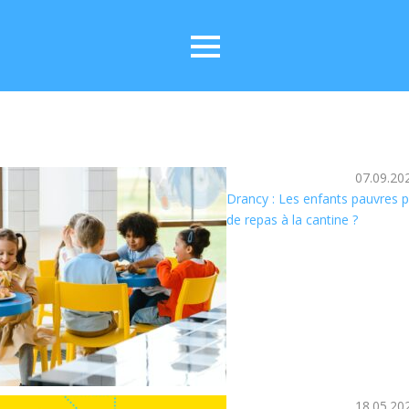
07.09.20
Drancy : Les enfants pauvres p
de repas à la cantine ?
18.05.20