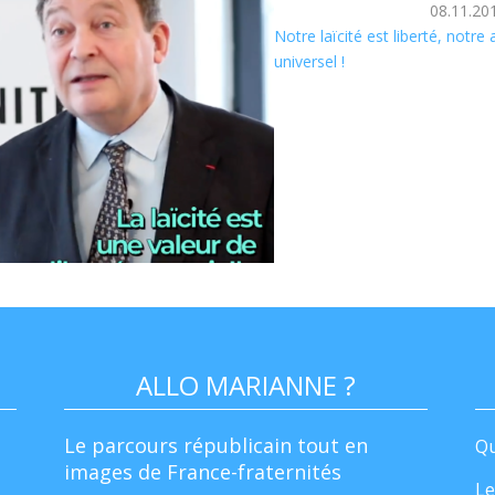
08.11.20
Notre laïcité est liberté, notre
universel !
ALLO MARIANNE ?
Le parcours républicain tout en
Qu
images de France-fraternités
Le