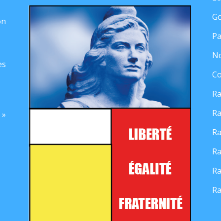
Go
on
Pa
No
es
Co
Ra
Ra
 »
Ra
Ra
Ra
Ra