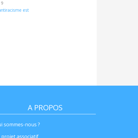
19
 antiracisme est
A PROPOS
i sommes-nous ?
 projet associatif