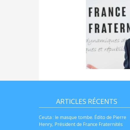
ARTICLES RÉCENTS
Ceuta : le masque tombe. Édito de Pierre
Henry, Président de France Fraternités