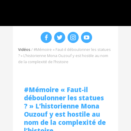
Vidéos
/
#Mémoire « Faut-il déboulonner les statues
? » L’historienne Mona Ouzouf y est hostile au nom
de la complexité de l’histoire
#Mémoire « Faut-il
déboulonner les statues
? » L’historienne Mona
Ouzouf y est hostile au
nom de la complexité de
l’histoire