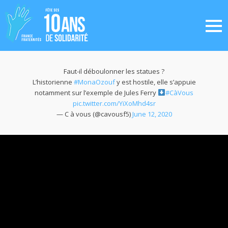
Faut-il déboulonner les statues ?
L’historienne
#MonaOzouf
y est hostile, elle s’appuie
notamment sur l’exemple de Jules Ferry
#CàVous
pic.twitter.com/YiXoMhd4sr
— C à vous (@cavousf5)
June 12, 2020