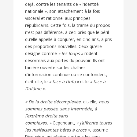
déjà, contre les tenants de « l’identité
nationale », son attachement à la fois
viscéral et rationnel aux principes
républicains. Cette fois, la trame du propos
n’est pas différente, à ceci près que le péril
qu’elle appelle à conjurer, en cinq ans, a pris
des proportions nouvelles. Ceux qu’elle
désigne comme
« les loups »
rôdent
désormais aux portes du pouvoir. Ils ont
tanière ouverte sur les chaînes
d’information continue où se confondent,
écrit-elle, le
« face à l’info »
et le
« face à
l’infâme ».
« De la droite décomplexée,
dit-elle
, nous
sommes passés, sans intermède, à
l’extrême droite sans
complexes. »
Cependant,
« j’affronte toutes
les malfaisantes bêtes à crocs »
, assume
l’écrivaine, qui réitère sur tous les tons