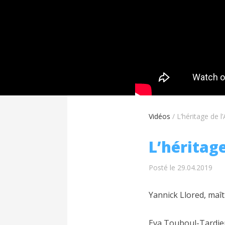
Vidéos
/
L’héritage de l
L’héritage
Posté le 29.04.2019
Yannick Llored, maît
Eva Touboul-Tardieu,