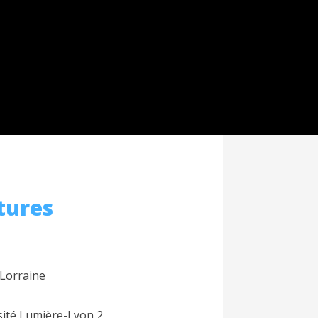
tures
 Lorraine
rsité Lumière-Lyon 2