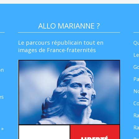
ALLO MARIANNE ?
Le parcours républicain tout en
Qu
images de France-fraternités
Le
Go
on
Pa
No
es
Co
Ra
Ra
 »