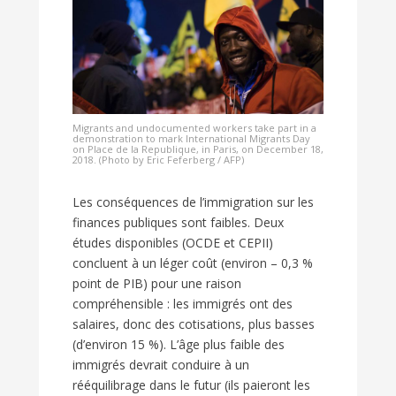
Migrants and undocumented workers take part in a
demonstration to mark International Migrants Day
on Place de la Republique, in Paris, on December 18,
2018. (Photo by Eric Feferberg / AFP)
Les conséquences de l’immigration sur les
finances publiques sont faibles. Deux
études disponibles (OCDE et CEPII)
concluent à un léger coût (environ – 0,3 %
point de PIB) pour une raison
compréhensible : les immigrés ont des
salaires, donc des cotisations, plus basses
(d’environ 15 %). L’âge plus faible des
immigrés devrait conduire à un
rééquilibrage dans le futur (ils paieront les