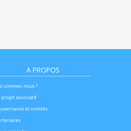
A PROPOS
i sommes-nous ?
 projet associatif
uvernance et comités
rtenaires