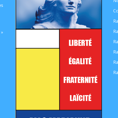
No
es
Co
Ra
Ra
 »
Ra
Ra
Ra
Ra