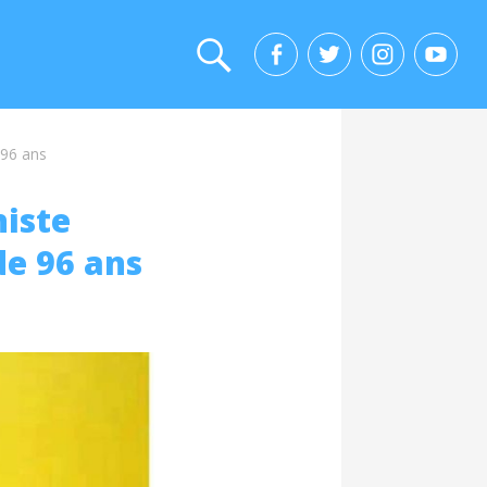
 96 ans
niste
de 96 ans