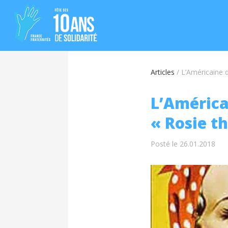
Articles
/
L’Américaine q
L’Américai
« Rosie th
Posté le 26.01.2018