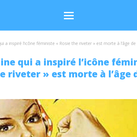
ui a inspiré l’icône féministe « Rosie the riveter » est morte à l’âge de
ne qui a inspiré l’icône fémi
e riveter » est morte à l’âge 