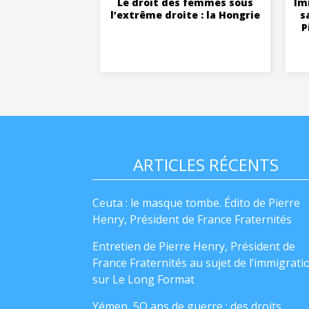
Le droit des femmes sous
Im
l’extrême droite : la Hongrie
s
P
ARTICLES RÉCENTS
Ceuta : le masque tombe. Édito de Pierre
Henry, Président de France Fraternités
Entretien de Pierre Henry, Président de
France Fraternités au sujet de l’immigrati
sur Le Long Format
Yémen, 5O ans de guerre : des droits