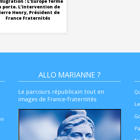
migration : L’Europe ferme
a porte. L’intervention de
ierre Henry, Président de
France Fraternités
ALLO MARIANNE ?
Le parcours républicain tout en
Qu
images de France-fraternités
Le
Go
on
Pa