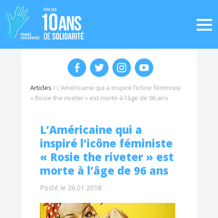
Articles
/
L’Américaine qui a inspiré l’icône féministe
« Rosie the riveter » est morte à l’âge de 96 ans
L’Américaine qui a
inspiré l’icône féministe
« Rosie the riveter » est
morte à l’âge de 96 ans
Posté le 26.01.2018