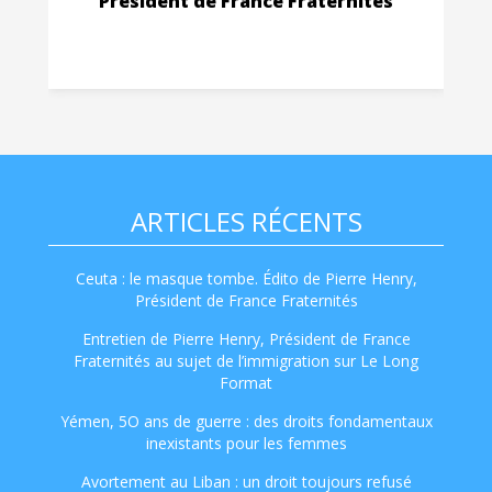
Président de France Fraternités
ARTICLES RÉCENTS
Ceuta : le masque tombe. Édito de Pierre Henry,
Président de France Fraternités
Entretien de Pierre Henry, Président de France
Fraternités au sujet de l’immigration sur Le Long
Format
Yémen, 5O ans de guerre : des droits fondamentaux
inexistants pour les femmes
Avortement au Liban : un droit toujours refusé