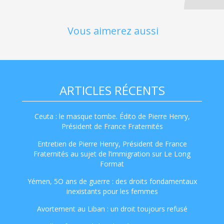
Vous aimerez aussi
ARTICLES RÉCENTS
Ceuta : le masque tombe. Édito de Pierre Henry,
Président de France Fraternités
Entretien de Pierre Henry, Président de France
Fraternités au sujet de l’immigration sur Le Long
Format
Yémen, 5O ans de guerre : des droits fondamentaux
inexistants pour les femmes
Avortement au Liban : un droit toujours refusé