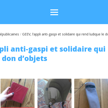
 républicaines
/
GEEV, l’appli anti-gaspi et solidaire qui rend ludique le 
pli anti-gaspi et solidaire qui
 don d’objets