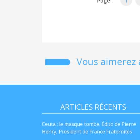
Page :
1
Vous aimerez 
ARTICLES RÉCENTS
Ceuta : le masque tombe. Édito de Pierre
Henry, Président de France Fraternités