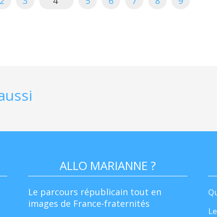
2
3
4
5
6
7
8
9
aussi
ALLO MARIANNE ?
Le parcours républicain tout en
Qu
images de France-fraternités
Le