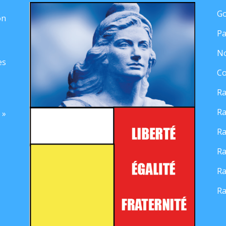
Go
on
Pa
No
es
Co
Ra
Ra
 »
Ra
Ra
Ra
Ra