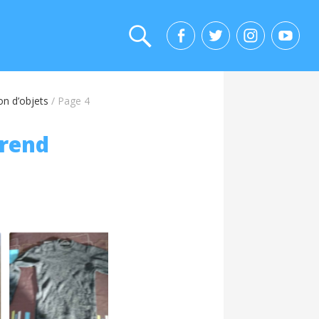
don d’objets
/
Page 4
 rend