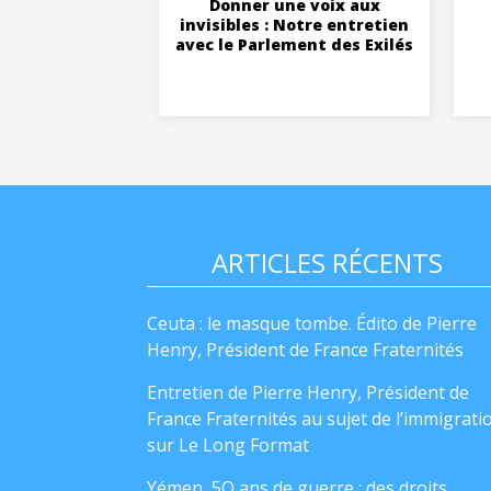
Donner une voix aux
invisibles : Notre entretien
avec le Parlement des Exilés
ARTICLES RÉCENTS
Ceuta : le masque tombe. Édito de Pierre
Henry, Président de France Fraternités
Entretien de Pierre Henry, Président de
France Fraternités au sujet de l’immigrati
sur Le Long Format
Yémen, 5O ans de guerre : des droits