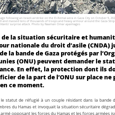
ge following an Israeli airstrike on the El-Remal aera in Gaza City on October 9, 202
0 and massed tens of thousands of troops and heavy armour around the Gaza Strip
ilitants' surprise attack. Photo by Naaman Omar apaimages
de la situation sécuritaire et humanit
Cour nationale du droit d’asile (CNDA) 
 de la bande de Gaza protégés par l’Or
unies (ONU) peuvent demander le stat
ance. En effet, la protection dont ils d
icier de la part de l’ONU sur place ne 
 en ce moment.
e statut de réfugié à un couple résidant dans la bande d
res du Hamas et invoquait la situation sécuritaire dégradé
t armé opposant les forces du Hamas et les forces armées is