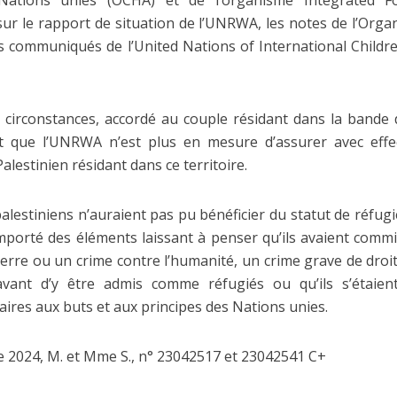
Nations unies (OCHA) et de l’organisme Integrated F
, sur le rapport de situation de l’UNRWA, les notes de l’Org
es communiqués de l’United Nations of International Child
 circonstances, accordé au couple résidant dans la bande 
t que l’UNRWA n’est plus en mesure d’assurer avec effec
alestinien résidant dans ce territoire.
alestiniens n’auraient pas pu bénéficier du statut de réfugi
mporté des éléments laissant à penser qu’ils avaient commi
uerre ou un crime contre l’humanité, un crime grave de dr
avant d’y être admis comme réfugiés ou qu’ils s’étaie
ires aux buts et aux principes des Nations unies.
2024, M. et Mme S., n° 23042517 et 23042541 C+