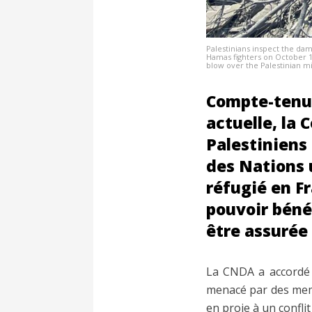
Palestinians inspect the dama
Hamas fighters on October 1
blow over the Palestinian m
Compte-tenu 
actuelle, la 
Palestiniens
des Nations 
réfugié en Fr
pouvoir bénéf
être assurée
La CNDA a accordé l
menacé par des memb
en proie à un confli