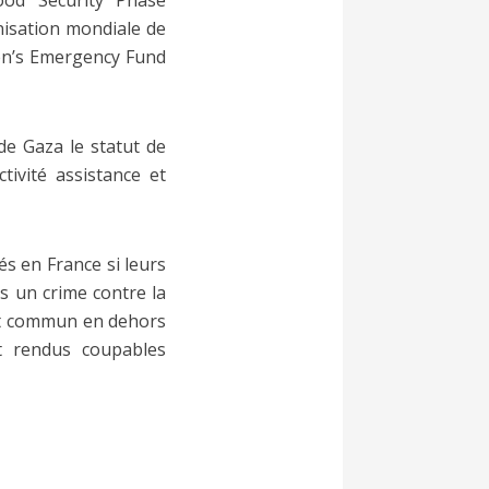
ood Security Phase
anisation mondiale de
ren’s Emergency Fund
de Gaza le statut de
tivité assistance et
és en France si leurs
s un crime contre la
oit commun en dehors
nt rendus coupables