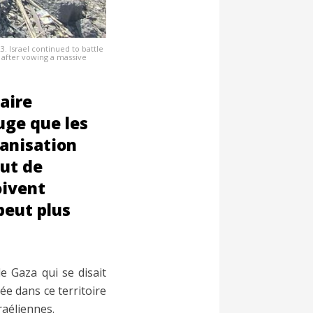
3. Israel continued to battle
 after vowing a massive
aire
juge que les
ganisation
ut de
oivent
peut plus
e Gaza qui se disait
e dans ce territoire
raéliennes.