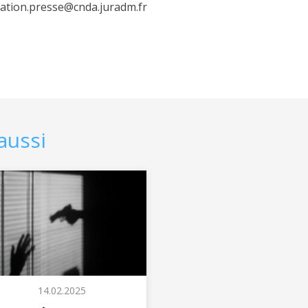
elation.presse@cnda.juradm.fr
aussi
14.02.2025