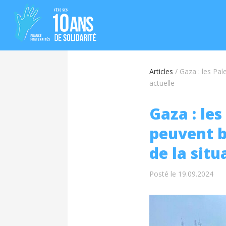
Articles
/
Gaza : les Pal
actuelle
Gaza : le
peuvent b
de la situ
Posté le 19.09.2024