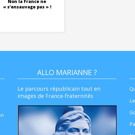
Non la France ne
« s’ensauvage pas » !
ALLO MARIANNE ?
Le parcours républicain tout en
Qu
images de France-fraternités
Le
Go
on
Pa