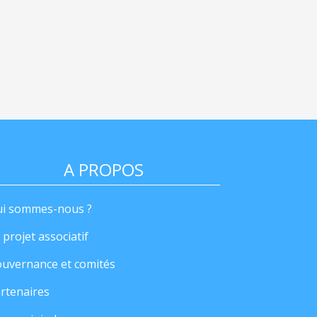
A PROPOS
i sommes-nous ?
 projet associatif
uvernance et comités
rtenaires