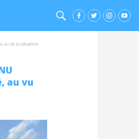
u vu de la situation
ONU
, au vu