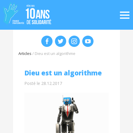
Articles
/
Dieu est un algorithme
Dieu est un algorithme
Posté le 28.12.2017