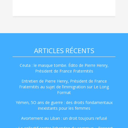
ARTICLES RÉCENTS
Ceuta : le masque tombe. Édito de Pierre Henry,
Président de France Fraternités
Entretien de Pierre Henry, Président de France
Fraternités au sujet de l’immigration sur Le Long
Format
Yémen, 5O ans de guerre : des droits fondamentaux
inexistants pour les femmes
Avortement au Liban : un droit toujours refusé