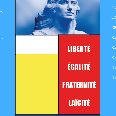
No
es
Co
Ra
Ra
 »
Ra
Ra
Ra
Ra