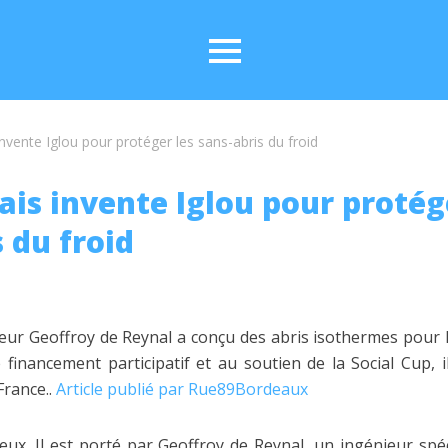
nvente Iglou pour protéger les sans-abris du froid
ais invente Iglou pour protég
 du froid
ieur Geoffroy de Reynal a conçu des abris isothermes pour l
inancement participatif et au soutien de la Social Cup, i
France..
Article publié par Rue89Bordeaux
eux. Il est porté par Geoffroy de Reynal, un ingénieur spé