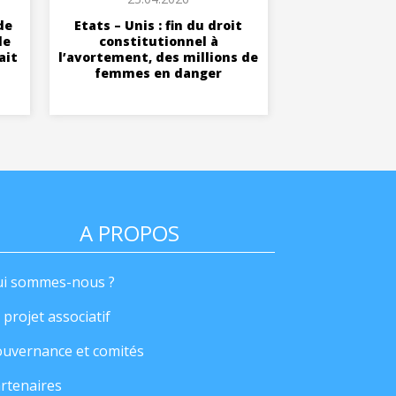
de
Etats – Unis : fin du droit
de
constitutionnel à
ait
l’avortement, des millions de
femmes en danger
A PROPOS
i sommes-nous ?
 projet associatif
uvernance et comités
rtenaires