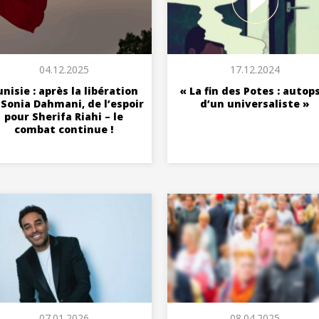
04.12.2025
17.12.2024
nisie : après la libération
« La fin des Potes : autop
 Sonia Dahmani, de l’espoir
d’un universaliste »
pour Sherifa Riahi – le
combat continue !
07.01.2026
08.04.2025