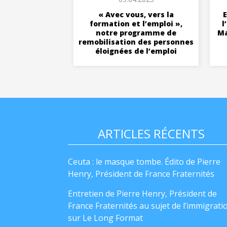
« Avec vous, vers la
E
formation et l’emploi »,
l
notre programme de
Ma
remobilisation des personnes
éloignées de l’emploi
ARTICLES RÉCENTS
Ceuta : le masque tombe. Édito de Pierre
Henry, Président de France Fraternités
Entretien de Pierre Henry, Président de
France Fraternités au sujet de l’immigrati
sur Le Long Format