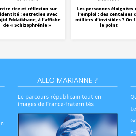
ntre rire et réflexion sur
Les personnes éloignées 
’identité : entretien avec
l’emploi : des centaines 
jid Eddaikhane, à l’affiche
milliers d’invisibles ? On f
de « Schizophrénie »
le point
ALLO MARIANNE ?
Le parcours républicain tout en
Qu
images de France-fraternités
Le
Go
on
Pa