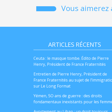
Vous aimerez 
ARTICLES RÉCENTS
Ceuta : le masque tombe. Édito de Pierre
Henry, Président de France Fraternités
Entretien de Pierre Henry, Président de
France Fraternités au sujet de l’immigrati
sur Le Long Format
Yémen, 5O ans de guerre : des droits
fondamentaux inexistants pour les femm
Avortement au Liban : un droit toujours