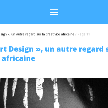
sign », un autre regard sur la créativité africaine
/
Page 11
rt Design », un autre regard 
 africaine