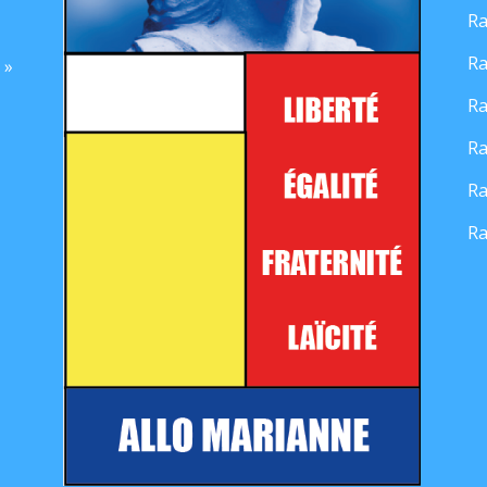
Ra
Ra
 »
Ra
Ra
Ra
Ra