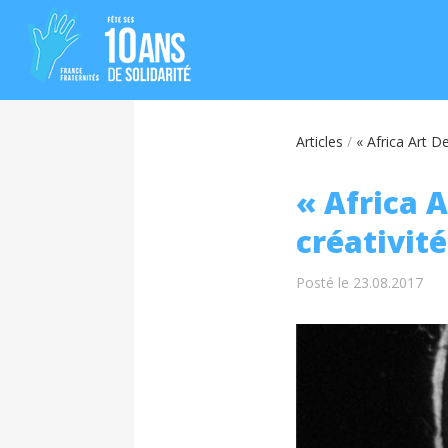
Articles
/
« Africa Art De
« Africa A
créativité
Posté le 23.08.2017