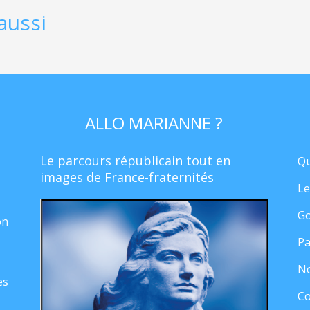
aussi
ALLO MARIANNE ?
Le parcours républicain tout en
Qu
images de France-fraternités
Le
Go
on
Pa
No
es
Co