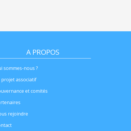
A PROPOS
i sommes-nous ?
 projet associatif
uvernance et comités
rtenaires
us rejoindre
ntact