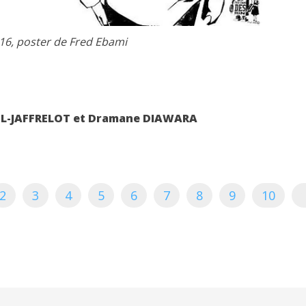
016, poster de Fred Ebami
EL-JAFFRELOT et Dramane DIAWARA
2
3
4
5
6
7
8
9
10