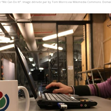
he “We Can Do It!”. Image dérivée par by Tom Morris via Wikimedia Commons. Domai