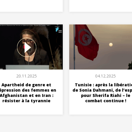
20.11.2025
04.12.2025
Apartheid de genre et
Tunisie : après la libérat
épression des femmes en
de Sonia Dahmani, de l’esp
Afghanistan et en Iran :
pour Sherifa Riahi – le
résister à la tyrannie
combat continue !