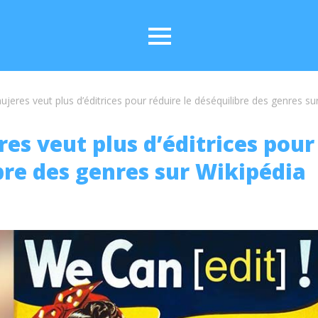
ujeres veut plus d’éditrices pour réduire le déséquilibre des genres su
es veut plus d’éditrices pour 
bre des genres sur Wikipédia