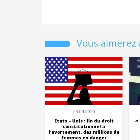
Vous aimerez 
23.04.2026
Etats – Unis : fin du droit
« 
constitutionnel à
l’avortement, des millions de
femmes en danger