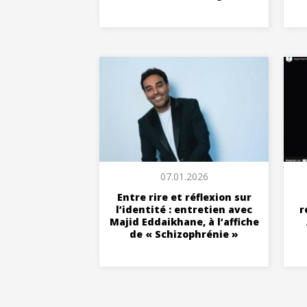
07.01.2026
Entre rire et réflexion sur
l’identité : entretien avec
r
Majid Eddaikhane, à l’affiche
de « Schizophrénie »