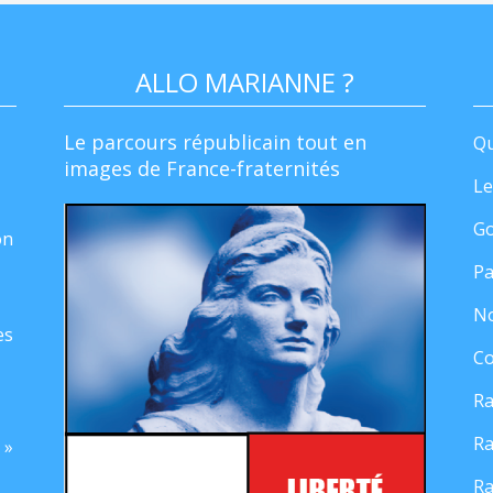
ALLO MARIANNE ?
Le parcours républicain tout en
Qu
images de France-fraternités
Le
Go
on
Pa
No
es
Co
Ra
Ra
 »
Ra