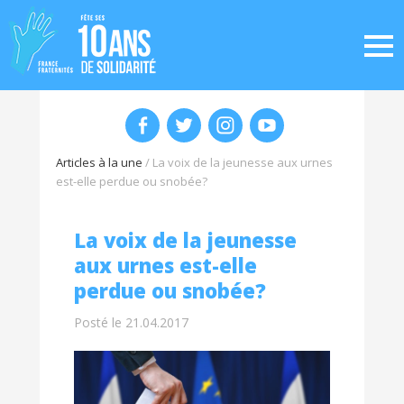
Articles à la une
/
La voix de la jeunesse aux urnes
est-elle perdue ou snobée?
La voix de la jeunesse
aux urnes est-elle
perdue ou snobée?
Posté le 21.04.2017