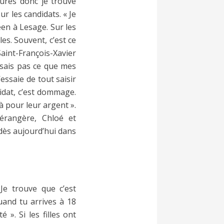
ures donc je trouve
r les candidats. « Je
céen à Lesage. Sur les
les. Souvent, c’est ce
Saint-François-Xavier
e sais pas ce que mes
essaie de tout saisir
didat, c’est dommage.
là pour leur argent ».
Bérangère, Chloé et
dès aujourd’hui dans
 Je trouve que c’est
uand tu arrives à 18
 ». Si les filles ont