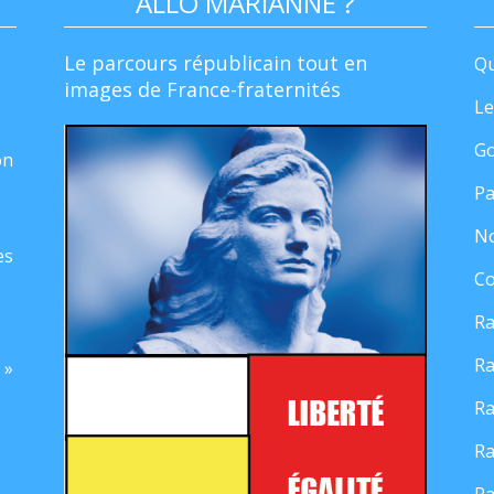
ALLO MARIANNE ?
Le parcours républicain tout en
Qu
images de France-fraternités
Le
Go
on
Pa
No
es
Co
Ra
Ra
 »
Ra
Ra