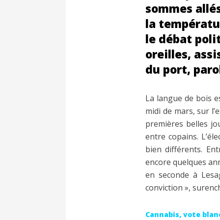
sommes allés
la températur
le débat poli
oreilles, ass
du port, paro
La langue de bois est
midi de mars, sur l
premières belles jo
entre copains. L’éle
bien différents. En
encore quelques anné
en seconde à Lesag
conviction », surench
Cannabis, vote bla