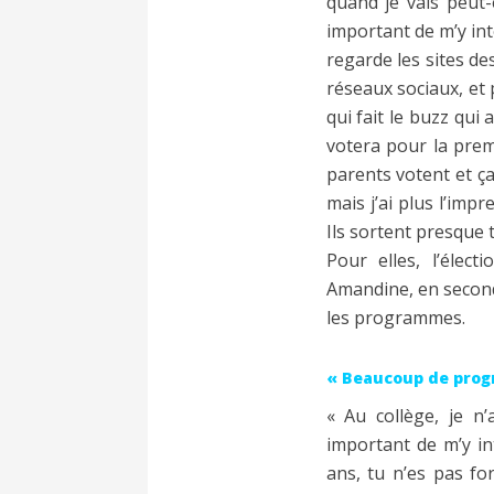
quand je vais peut
important de m’y int
regarde les sites des
réseaux sociaux, et p
qui fait le buzz qui
votera pour la premi
parents votent et ça
mais j’ai plus l’imp
Ils sortent presque t
Pour elles, l’élec
Amandine, en second
les programmes.
« Beaucoup de prog
« Au collège, je n’
important de m’y in
ans, tu n’es pas for