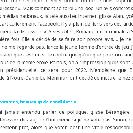
-être chercher mon premier boulot ou des études supérie
éresser ». Mais comment se faire une idée, un avis concret su
 médias nationaux, la télé aussi et Internet, glisse Alan, ly
articulièrement Facebook, il y a plein de liens vers des artic
 amène la discussion ». À ses côtés, Romane, en terminale à 
ère fois. Elle a décidé de se faire son propre avis. « Je n
 ne me regarde pas, lance la jeune femme d’entrée de jeu. J’
ression que c’est un vote contre quelqu’un que pour un can
ous de la même école. Parfois, on a l’impression qu’ils sont 
tion présidentielle, ce sera pour 2022. N’empêche que 
e à Notre-Dame-Le Ménimur, ont décidé de mettre le nez 
rammes, beaucoup de candidats »
ai jamais entendu parler de politique, glisse Bérangère.
téresser dès aujourd’hui même si je ne vote pas. Sinon, q
cément prêt, alors que voter, c’est une vraie responsabilité