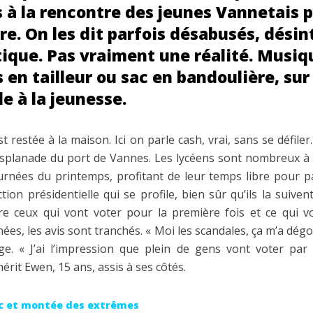
 à la rencontre des jeunes Vannetais 
e. On les dit parfois désabusés, désin
tique. Pas vraiment une réalité. Musiq
is en tailleur ou sac en bandoulière, sur
le à la jeunesse.
 restée à la maison. Ici on parle cash, vrai, sans se défiler
’esplanade du port de Vannes. Les lycéens sont nombreux à p
urnées du printemps, profitant de leur temps libre pour
ction présidentielle qui se profile, bien sûr qu’ils la suive
tre ceux qui vont voter pour la première fois et ce qui v
es, les avis sont tranchés. « Moi les scandales, ça m’a dégo
e. « J’ai l’impression que plein de gens vont voter par 
érit Ewen, 15 ans, assis à ses côtés.
nc et montée des extrêmes