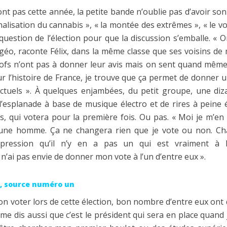
nt pas cette année, la petite bande n’oublie pas d’avoir son 
lisation du cannabis », « la montée des extrêmes », « le vote
 question de l’élection pour que la discussion s’emballe. « 
-géo, raconte Félix, dans la même classe que ses voisins de
rofs n’ont pas à donner leur avis mais on sent quand même 
ur l’histoire de France, je trouve que ça permet de donner
ctuels ». À quelques enjambées, du petit groupe, une diz
 l’esplanade à base de musique électro et de rires à peine 
, qui votera pour la première fois. Ou pas. « Moi je m’en 
jeune homme. Ça ne changera rien que je vote ou non. Ch
impression qu’il n’y en a pas un qui est vraiment à 
n’ai pas envie de donner mon vote à l’un d’entre eux ».
x, source numéro un
non voter lors de cette élection, bon nombre d’entre eux on
e me dis aussi que c’est le président qui sera en place quand 