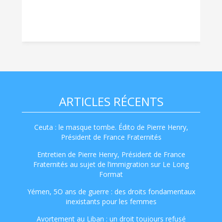
ARTICLES RÉCENTS
Ceuta : le masque tombe. Édito de Pierre Henry,
Président de France Fraternités
Entretien de Pierre Henry, Président de France
Fraternités au sujet de l’immigration sur Le Long
Format
Yémen, 5O ans de guerre : des droits fondamentaux
inexistants pour les femmes
Avortement au Liban : un droit toujours refusé