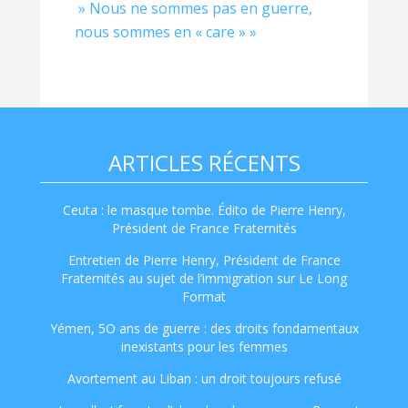
» Nous ne sommes pas en guerre,
nous sommes en « care » »
ARTICLES RÉCENTS
Ceuta : le masque tombe. Édito de Pierre Henry,
Président de France Fraternités
Entretien de Pierre Henry, Président de France
Fraternités au sujet de l’immigration sur Le Long
Format
Yémen, 5O ans de guerre : des droits fondamentaux
inexistants pour les femmes
Avortement au Liban : un droit toujours refusé