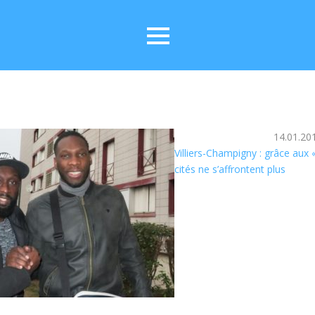
14.01.20
Villiers-Champigny : grâce aux «
cités ne s’affrontent plus