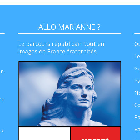
ALLO MARIANNE ?
Le parcours républicain tout en
Qu
images de France-fraternités
Le
Go
on
Pa
No
es
Co
Ra
Ra
 »