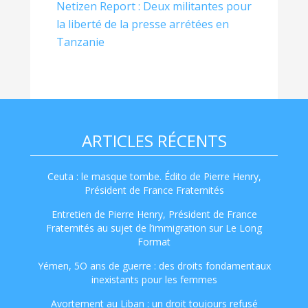
Netizen Report : Deux militantes pour
la liberté de la presse arrétées en
Tanzanie
ARTICLES RÉCENTS
Ceuta : le masque tombe. Édito de Pierre Henry,
Président de France Fraternités
Entretien de Pierre Henry, Président de France
Fraternités au sujet de l’immigration sur Le Long
Format
Yémen, 5O ans de guerre : des droits fondamentaux
inexistants pour les femmes
Avortement au Liban : un droit toujours refusé