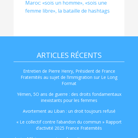
Maroc: «sois un homme», «sois une
femme libre», la bataille de hashtags
ARTICLES RÉCENTS
Entretien de Pierre Henry, Président de France
Fraternités au sujet de l’immigration sur Le Long
Format
Yémen, 5O ans de guerre : des droits fondamentaux
inexistants pour les femmes
Avortement au Liban : un droit toujours refusé
« Le collectif contre l’abandon du commun » Rapport
d’activité 2025 France Fraternités