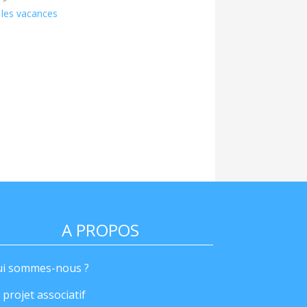
r les vacances
A PROPOS
i sommes-nous ?
 projet associatif