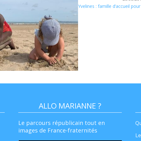
Yvelines : famille d’accueil pou
ALLO MARIANNE ?
Le parcours républicain tout en
Qu
images de France-fraternités
Le