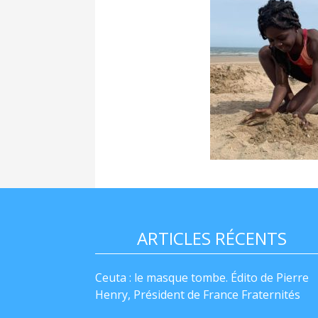
ARTICLES RÉCENTS
Ceuta : le masque tombe. Édito de Pierre
Henry, Président de France Fraternités