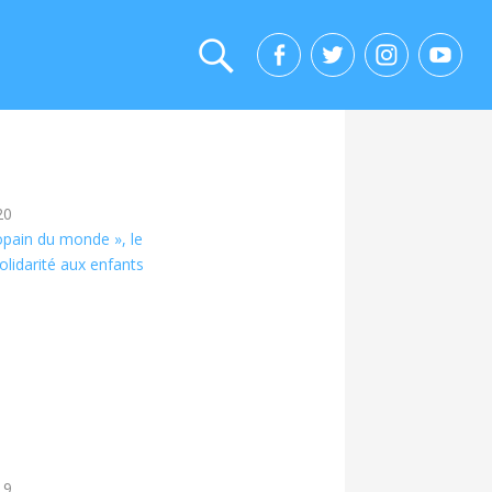
20
copain du monde », le
olidarité aux enfants
19