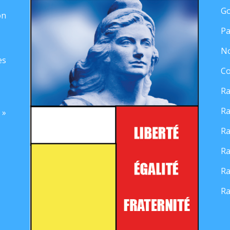
Go
on
Pa
No
es
Co
Ra
Ra
 »
Ra
Ra
Ra
Ra