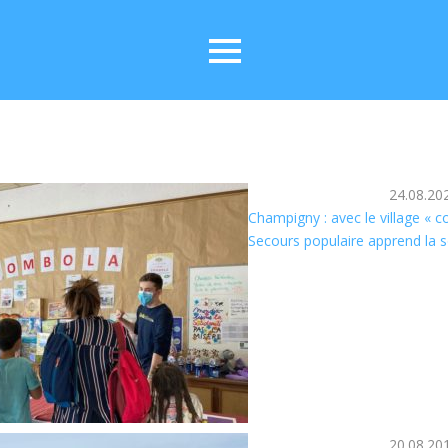
24.08.20
Champigny : avec le village « 
Secours populaire apprend la s
20.08.20