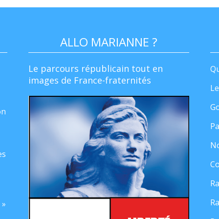
ALLO MARIANNE ?
Le parcours républicain tout en
Qu
images de France-fraternités
Le
Go
on
Pa
No
es
Co
Ra
Ra
 »