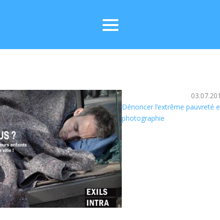
03.07.20
Dénoncer l’extrême pauvreté e
photographie