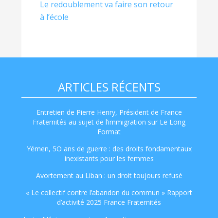
Le redoublement va faire son retour
à l’école
ARTICLES RÉCENTS
Entretien de Pierre Henry, Président de France
Fraternités au sujet de l’immigration sur Le Long
Format
Yémen, 5O ans de guerre : des droits fondamentaux
inexistants pour les femmes
Avortement au Liban : un droit toujours refusé
« Le collectif contre l’abandon du commun » Rapport
d’activité 2025 France Fraternités