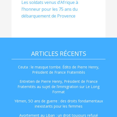
Les soldats venus d’Afrique à
l’honneur pour les 75 ans du
débarquement de Provence
ARTICLES RÉCENTS
Ceuta : le masque tombe. Édito de Pierre Henry,
Président de France Fraternités
Entretien de Pierre Henry, Président de France
Fraternités au sujet de l’immigration sur Le Long
Format
Yémen, 5O ans de guerre : des droits fondamentaux
inexistants pour les femmes
Avortement au Liban : un droit toujours refusé