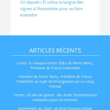
Un député LFI utilise la langue des
signes à l’Assemblée pour se faire
entendre
ARTICLES RÉCENTS
Ceuta : le masque tombe. Édito de Pierre Henry,
Président de France Fraternités
Entretien de Pierre Henry, Président de France
Fraternités au sujet de l’immigration sur Le Long
Format
Yémen, 5O ans de guerre : des droits fondamentaux
inexistants pour les femmes
Avortement au Liban : un droit toujours refusé