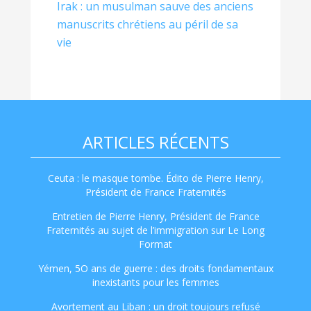
Irak : un musulman sauve des anciens
manuscrits chrétiens au péril de sa
vie
ARTICLES RÉCENTS
Ceuta : le masque tombe. Édito de Pierre Henry,
Président de France Fraternités
Entretien de Pierre Henry, Président de France
Fraternités au sujet de l’immigration sur Le Long
Format
Yémen, 5O ans de guerre : des droits fondamentaux
inexistants pour les femmes
Avortement au Liban : un droit toujours refusé