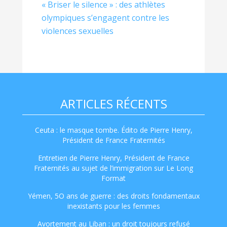
« Briser le silence » : des athlètes
olympiques s’engagent contre les
violences sexuelles
ARTICLES RÉCENTS
Ceuta : le masque tombe. Édito de Pierre Henry,
Président de France Fraternités
Entretien de Pierre Henry, Président de France
Fraternités au sujet de l’immigration sur Le Long
Format
Yémen, 5O ans de guerre : des droits fondamentaux
inexistants pour les femmes
Avortement au Liban : un droit toujours refusé