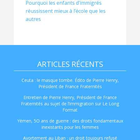
Pourquoi les enfants d’immigrés
réussissent mieux à l’école que les
autres
ARTICLES RÉCENTS
Ceuta : le masque tombe. Édito de Pierre Henry,
Président de France Fraternités
Entretien de Pierre Henry, Président de France
Fraternités au sujet de l’immigration sur Le Long
Format
Yémen, 5O ans de guerre : des droits fondamentaux
inexistants pour les femmes
Avortement au Liban : un droit toujours refusé