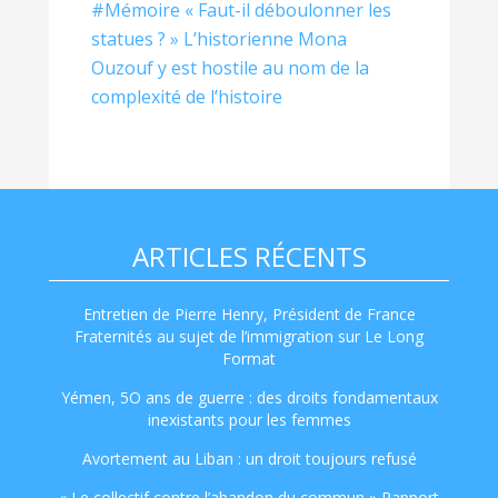
#Mémoire « Faut-il déboulonner les
statues ? » L’historienne Mona
Ouzouf y est hostile au nom de la
complexité de l’histoire
ARTICLES RÉCENTS
Entretien de Pierre Henry, Président de France
Fraternités au sujet de l’immigration sur Le Long
Format
Yémen, 5O ans de guerre : des droits fondamentaux
inexistants pour les femmes
Avortement au Liban : un droit toujours refusé
« Le collectif contre l’abandon du commun » Rapport