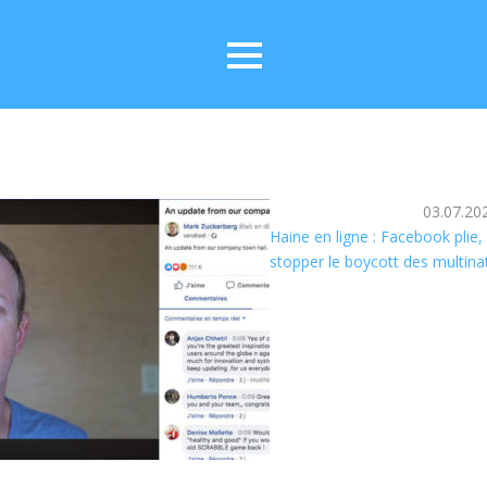
03.07.20
Haine en ligne : Facebook plie
stopper le boycott des multina