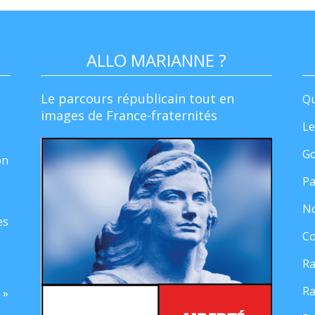
ALLO MARIANNE ?
Le parcours républicain tout en
Qu
images de France-fraternités
Le
Go
on
Pa
No
es
Co
Ra
Ra
 »