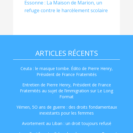
Essonne : La Maison de Marion, un
refuge contre le harcèlement scolaire
ARTICLES RÉCENTS
Ceuta : le masque tombe. Édito de Pierre Henry,
Président de France Fraternités
Entretien de Pierre Henry, Président de France
Fraternités au sujet de l’immigration sur Le Long
Format
Yémen, 5O ans de guerre : des droits fondamentaux
inexistants pour les femmes
Avortement au Liban : un droit toujours refusé