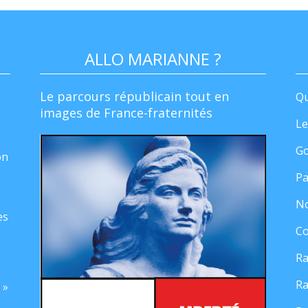
ALLO MARIANNE ?
Le parcours républicain tout en
Qu
images de France-fraternités
Le
Go
on
Pa
No
es
Co
Ra
Ra
 »